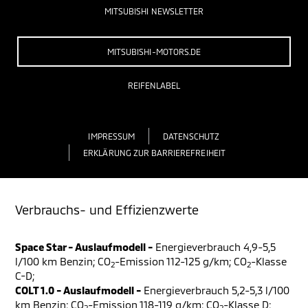
MITSUBISHI NEWSLETTER
MITSUBISHI-MOTORS.DE
REIFENLABEL
IMPRESSUM
DATENSCHUTZ
ERKLÄRUNG ZUR BARRIEREFREIHEIT
Verbrauchs- und Effizienzwerte
Space Star - Auslaufmodell -
Energieverbrauch 4,9-5,5
l/100 km Benzin; CO
-Emission 112-125 g/km; CO
-Klasse
2
2
C-D;
COLT 1.0 - Auslaufmodell -
Energieverbrauch 5,2-5,3 l/100
km Benzin; CO
-Emission 118-119 g/km; CO
-Klasse D;
2
2