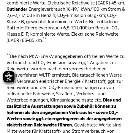
kombinierte Werte. Elektrische Reichweite (EAER) 45 km.
Outlander
Energieverbrauch 16-19,1 kWh/100 km Strom &
2,6-2,7 l/100 km Benzin; CO
-Emission 60 g/km; CO
-
2
2
Klasse B; gewichtet kombinierte Werte. Bei entladener
Batterie: Energieverbrauch 6,8-7,1 l/100km Benzin; CO
-
2
Klasse E-F; kombinierte Werte. Elektrische Reichweite
**
(EAER) 83-85 km.
**
Die nach PKW-EnVKV angegebenen offiziellen Werte zu
Verbrauch und CO₂-Emission sowie ggf. Angaben zur
Reichweite wurden nach dem vorgeschriebenen
Messverfahren WLTP ermittelt. Die tatsächlichen Werte
zum Verbrauch elektrischer Energie / Kraftstoff, ggf. zur
Reichweite und den CO₂-Emissionen hängen ab von
individueller Fahrweise, Straßen-, Verkehrs- und
Wetterbedingungen, Klimaanlageneinsatz etc.
Dies und
zusätzliche Ausstattungen sowie Zubehör können zu
höheren als den angegebenen Verbrauchs- sowie CO₂-
Werten sowie ggf. einer geringeren als der angegebenen
elektrischen Reichweite führen.
Gewichtete Werte sind
Mittelwerte für Kraftstoff- und Stromverbrauch von